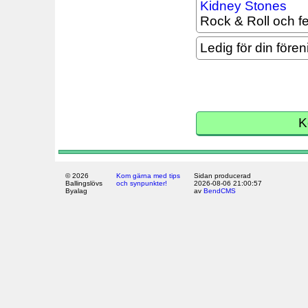
Rock & Roll och f
Ledig för din fören
K
© 2026
Kom gärna med tips
Sidan producerad
Ballingslövs
och synpunkter!
2026-08-06 21:00:57
Byalag
av
BendCMS