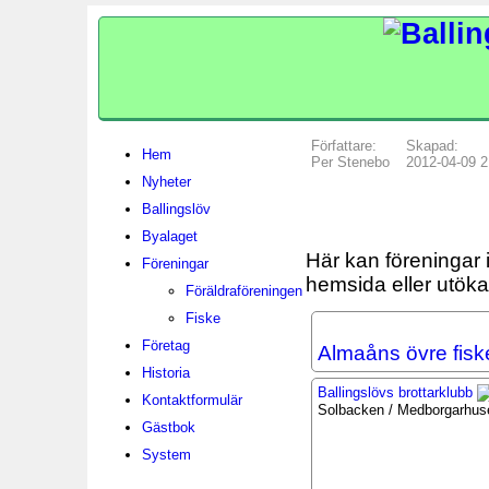
Författare:
Skapad:
Hem
Per Stenebo
2012-04-09 2
Nyheter
Ballingslöv
Byalaget
Här kan föreningar i
Föreningar
hemsida eller utök
Föräldraföreningen
Fiske
Företag
Almaåns övre fis
Historia
Ballingslövs brottarklubb
Kontaktformulär
Solbacken / Medborgarhus
Gästbok
System