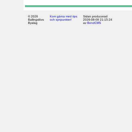
© 2026
Kom gärna med tips
Sidan producerad
Ballingslövs
och synpunkter!
2026-08-08 21:15:24
Byalag
av
BendCMS