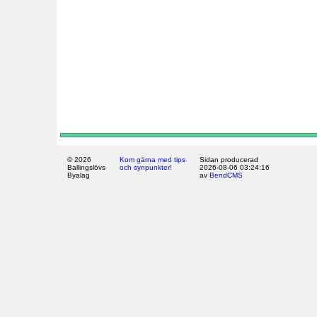
© 2026
Kom gärna med tips
Sidan producerad
Ballingslövs
och synpunkter!
2026-08-06 03:24:16
Byalag
av
BendCMS