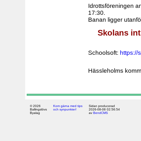
Idrottsföreningen a
17:30.
Banan ligger utanfö
Skolans in
Schoolsoft:
https:/
Hässleholms kom
© 2026
Kom gärna med tips
Sidan producerad
Ballingslövs
och synpunkter!
2026-08-08 02:56:54
Byalag
av
BendCMS