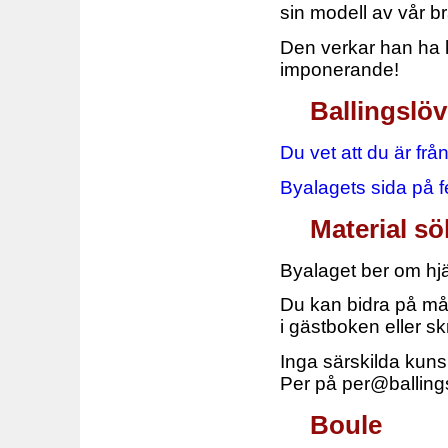
sin modell av vår b
Den verkar han ha k
imponerande!
Ballingslö
Du vet att du är frå
Byalagets sida på f
Material s
Byalaget ber om hjä
Du kan bidra på mång
i gästboken eller sk
Inga särskilda kun
Per på per@ballingsl
Boule