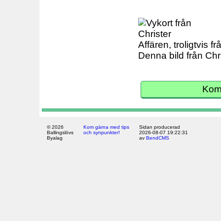
Affären, troligtvis f
Denna bild från Chr
Komm
© 2026
Kom gärna med tips
Sidan producerad
Ballingslövs
och synpunkter!
2026-08-07 19:22:31
Byalag
av
BendCMS