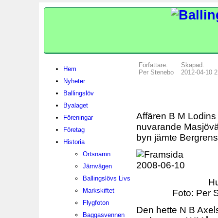
Författare:
Skapad:
Hem
Per Stenebo
2012-04-10 2
Nyheter
Ballingslöv
Byalaget
Affären B M Lodins 
Föreningar
nuvarande Masjöväge
Företag
byn jämte Bergrens
Historia
Ortsnamn
Järnvägen
Ballingslövs Livs
Hu
Markskiftet
Foto: Per 
Flygfoton
Den hette N B Axels
Baggasvennen