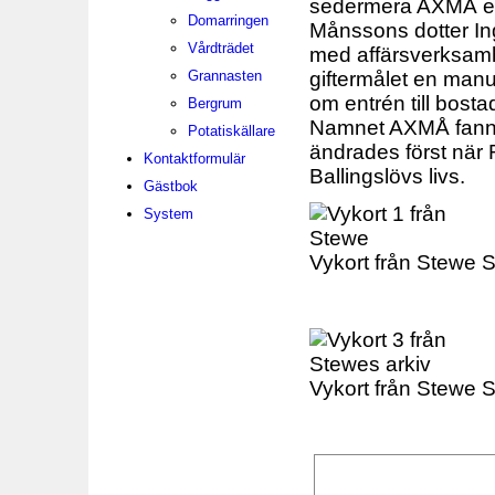
sedermera AXMÅ eft
Domarringen
Månssons dotter In
Vårdträdet
med affärsverksamh
giftermålet en manu
Grannasten
om entrén till bos
Bergrum
Namnet AXMÅ fanns 
Potatiskällare
ändrades först när 
Kontaktformulär
Ballingslövs livs.
Gästbok
System
Vykort från Stewe 
Vykort från Stewe S