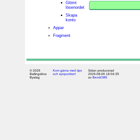
Glömt
lösenordet
Skapa
konto
Appar
Fragment
© 2026
Kom gärna med tips
Sidan producerad
Ballingslövs
och synpunkter!
2026-08-06 18:04:35
Byalag
av
BendCMS