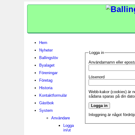
Hem
Nyheter
Logga in
Ballingslöv
Användarnamn eller epost
Byalaget
Föreningar
Lösenord
Företag
Historia
Webb-kakor (cookies) är nö
Kontaktformulär
sådana sparas på din dato
Gästbok
System
Inloggning är något fördrö
Användare
Logga
in/ut